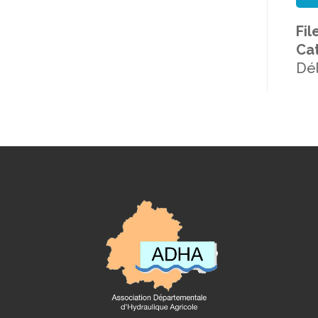
Fil
Cat
Dél